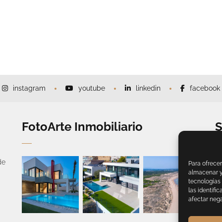
instagram
youtube
linkedin
facebook
FotoArte Inmobiliario
S
Te
de
Para ofrecer
Em
almacenar y/
tecnologías
las identifi
Co
afectar nega