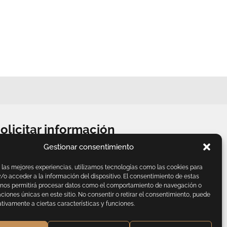
olicitar información
Gestionar consentimiento
léfono:
+34 626 84 69 08
 las mejores experiencias, utilizamos tecnologías como las cookies para
ail:
info@fotoarteinmobiliario.es
o acceder a la información del dispositivo. El consentimiento de estas
 nos permitirá procesar datos como el comportamiento de navegación o
caciones únicas en este sitio. No consentir o retirar el consentimiento, puede
pyright © 2026 Todos los derechos reservados.
tivamente a ciertas características y funciones.